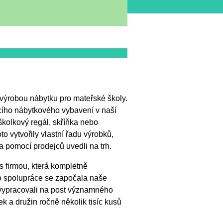
výrobou nábytku pro mateřské školy.
cího nábytkového vybavení v naší
školkový regál, skříňka nebo
o vytvořily vlastní řadu výrobků,
 pomocí prodejců uvedli na trh.
s firmou, která kompletně
to spolupráce se započala naše
e vypracovali na post významného
 a družin ročně několik tisíc kusů