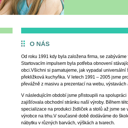
O NÁS
Od roku 1991 kdy byla založena firma, se zabýváme 
Startovacím impulsem byla potřeba obnovení stávají
obci.Všichni si pamatujeme, jak vypadal universální 
překližková kuchyňka. V letech 1991 – 2005 jsme prot
převážně z masivu a prezentací na webu, výstavách a
V následujícím období jsme přistoupili na spolupráci 
zajišťovala obchodní stránku naší výroby. Během té
specializace na produkci židliček a stolů až jsme s
výrobce na trhu.V současné době dodáváme do školek
nábytku v různých barvách, výškách a tvarech.