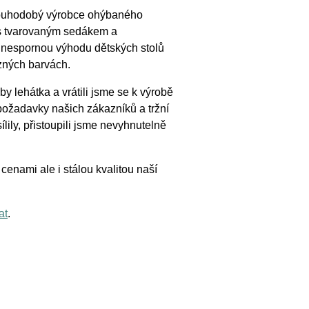
dlouhodobý výrobce ohýbaného
 s tvarovaným sedákem a
 nespornou výhodu dětských stolů
zných barvách.
y lehátka a vrátili jsme se k výrobě
požadavky našich zákazníků a tržní
ílily, přistoupili jsme nevyhnutelně
enami ale i stálou kvalitou naší
at
.