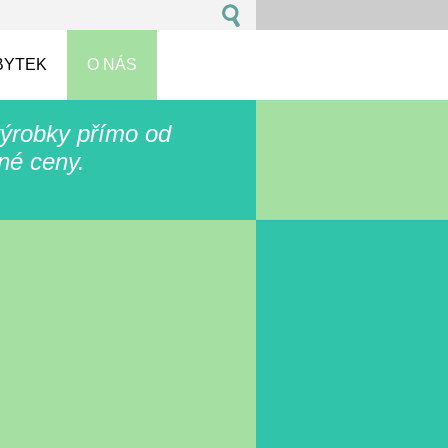
BYTEK
O NÁS
ýrobky přímo od
lné ceny.